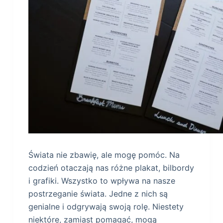
Świata nie zbawię, ale mogę pomóc. Na
codzień otaczają nas różne plakat, bilbordy
i grafiki. Wszystko to wpływa na nasze
postrzeganie świata. Jedne z nich są
genialne i odgrywają swoją rolę. Niestety
niektóre, zamiast pomagać, mogą