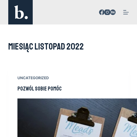
P
r
z
e
j
Miesiąc
listopad 2022
d
ź
d
o
t
UNCATEGORIZED
r
Pozwól sobie pomóc
e
ś
c
i